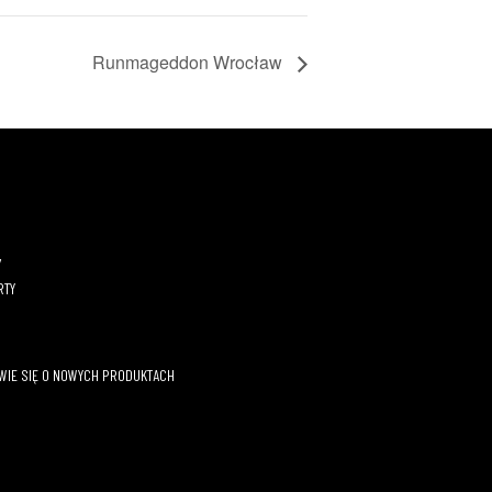
Runmageddon Wrocław
Y
RTY
OWIE SIĘ O NOWYCH PRODUKTACH