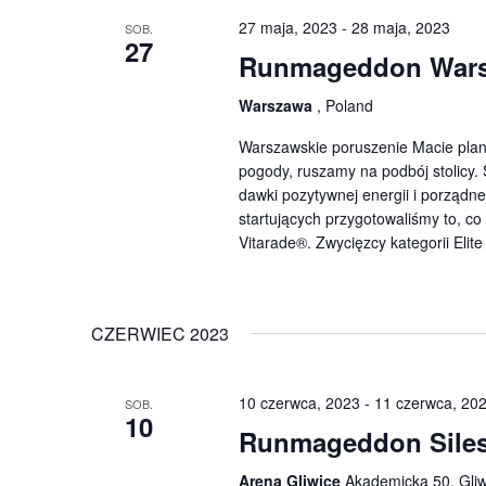
27 maja, 2023
-
28 maja, 2023
SOB.
27
Runmageddon War
Warszawa
, Poland
Warszawskie poruszenie Macie plan
pogody, ruszamy na podbój stolicy
dawki pozytywnej energii i porząd
startujących przygotowaliśmy to, co
Vitarade®. Zwycięzcy kategorii Elit
CZERWIEC 2023
10 czerwca, 2023
-
11 czerwca, 20
SOB.
10
Runmageddon Silesi
Arena Gliwice
Akademicka 50, Gliwi