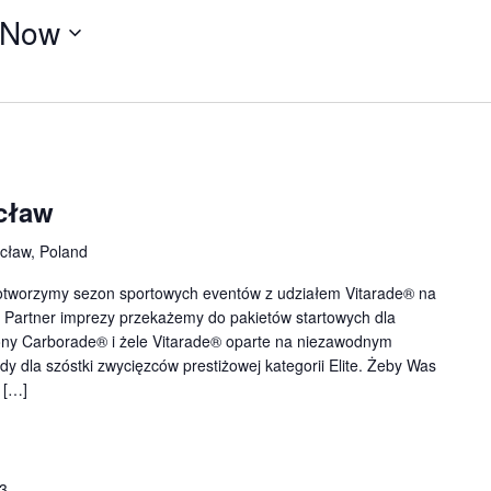
Now
cław
ocław, Poland
ia otworzymy sezon sportowych eventów z udziałem Vitarade® na
Partner imprezy przekażemy do pakietów startowych dla
ony Carborade® i żele Vitarade® oparte na niezawodnym
y dla szóstki zwycięzców prestiżowej kategorii Elite. Żeby Was
 […]
23