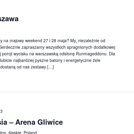
szawa
y na majowy weekend 27 i 28 maja? My, niezależnie od
. Serdecznie zapraszamy wszystkich spragnionych dodatkowej
nej porcji wycisku na warszawską odsłonę Runmageddonu. Dla
 lubicie najbardziej pyszne batony i energetyczne żele
e dostaną od nas zestawy […]
23
a – Arena Gliwice
ce, śląskie, Poland