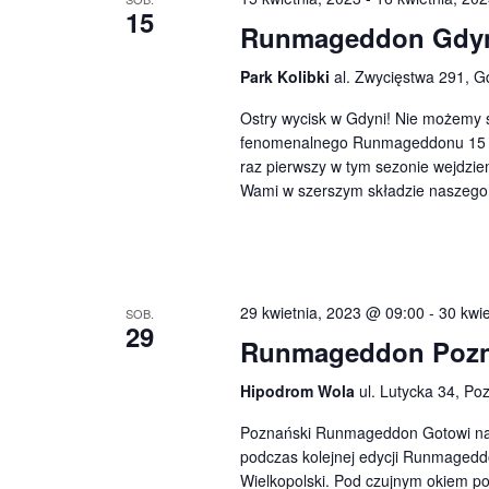
15
Runmageddon Gdy
Park Kolibki
al. Zwycięstwa 291, G
Ostry wycisk w Gdyni! Nie możemy s
fenomenalnego Runmageddonu 15 i 
raz pierwszy w tym sezonie wejdzi
Wami w szerszym składzie naszego 
29 kwietnia, 2023 @ 09:00
-
30 kwi
SOB.
29
Runmageddon Poz
Hipodrom Wola
ul. Lutycka 34, Po
Poznański Runmageddon Gotowi na 
podczas kolejnej edycji Runmagedd
Wielkopolski. Pod czujnym okiem p