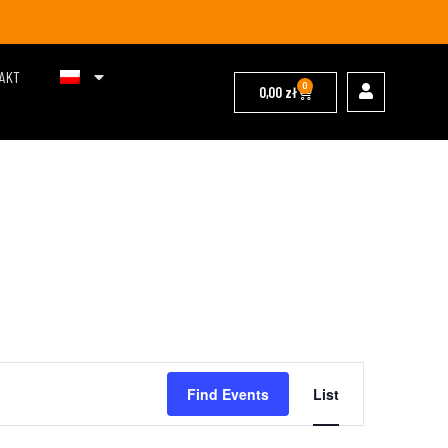
AKT
0
0,00
zł
Event
Find Events
List
Views
Navigation