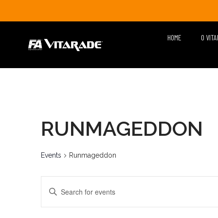
HOME
O VIT
RUNMAGEDDON
Events
Runmageddon
EVENTS
Enter
Keyword.
SEARCH
Search
for
Events