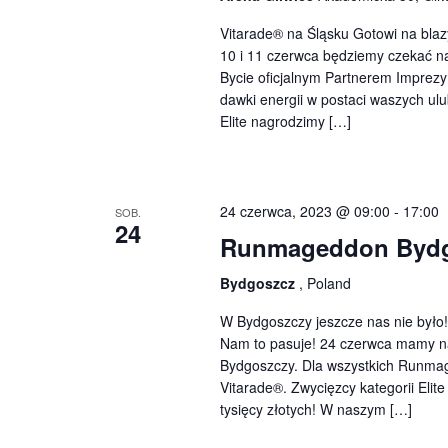
Vitarade® na Śląsku Gotowi na blaz
10 i 11 czerwca będziemy czekać n
Bycie oficjalnym Partnerem Imprez
dawki energii w postaci waszych ulu
Elite nagrodzimy […]
24 czerwca, 2023 @ 09:00
-
17:00
SOB.
24
Runmageddon Byd
Bydgoszcz
, Poland
W Bydgoszczy jeszcze nas nie było
Nam to pasuje! 24 czerwca mamy na
Bydgoszczy. Dla wszystkich Runma
Vitarade®. Zwycięzcy kategorii Eli
tysięcy złotych! W naszym […]