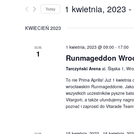
AND
by
Keyword.
1 kwietnia, 2023
 - 
Today
VIEWS
Select
date.
NAVIGATION
KWIECIEŃ 2023
1 kwietnia, 2023 @ 09:00
-
17:00
SOB.
1
Runmageddon Wro
Tarczyński Arena
al. Śląska 1, Wr
To nie Prima Aprilis! Już 1 kwietn
wrocławskim Runmageddonie. Jako 
wszystkich uczestników pyszne bat
Vitargo®, a także ufundujemy nagrod
poznać i zaprosić do Vitarade Team
15 kwietnia, 2023
-
16 kwietnia, 20
SOB.