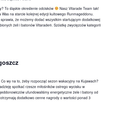
y? To śląskie określenie odcisków
Nasz Vitarade Team tak!
a Was na starcie kolejnej edycji kultowego Runmageddonu.
y sprawia, że możemy dodać wszystkim startującym dodatkowej
bionych żeli i batonów Vitarade®. Szóstkę zwycięzców kategorii
goszcz
! Co wy na to, żeby rozpocząć sezon wakacyjny na Kujawach?
dzieję spotkać rzesze miłośników ostrego wycisku w
geddonowiczów ufundowaliśmy energetyczne żele i batony od
te otrzymają dodatkowo cenne nagrody o wartości ponad 3