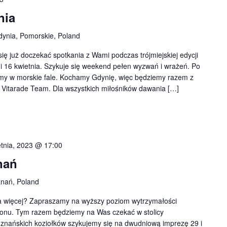
nia
dynia, Pomorskie, Poland
ię już doczekać spotkania z Wami podczas trójmiejskiej edycji
16 kwietnia. Szykuje się weekend pełen wyzwań i wrażeń. Po
emy w morskie fale. Kochamy Gdynię, więc będziemy razem z
Vitarade Team. Dla wszystkich miłośników dawania […]
etnia, 2023 @ 17:00
nań
znań, Poland
więcej? Zapraszamy na wyższy poziom wytrzymałości
onu. Tym razem będziemy na Was czekać w stolicy
oznańskich koziołków szykujemy się na dwudniową imprezę 29 i