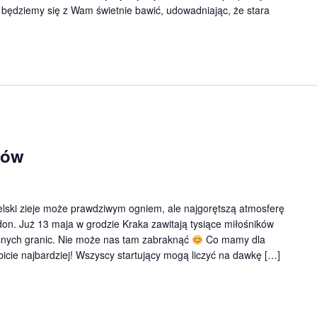
, będziemy się z Wam świetnie bawić, udowadniając, że stara
ków
ski zieje może prawdziwym ogniem, ale najgorętszą atmosferę
n. Już 13 maja w grodzie Kraka zawitają tysiące miłośników
asnych granic. Nie może nas tam zabraknąć
Co mamy dla
icie najbardziej! Wszyscy startujący mogą liczyć na dawkę […]