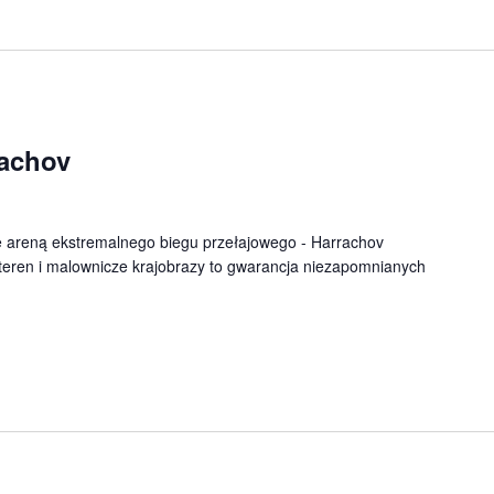
achov
ię areną ekstremalnego biegu przełajowego - Harrachov
eren i malownicze krajobrazy to gwarancja niezapomnianych