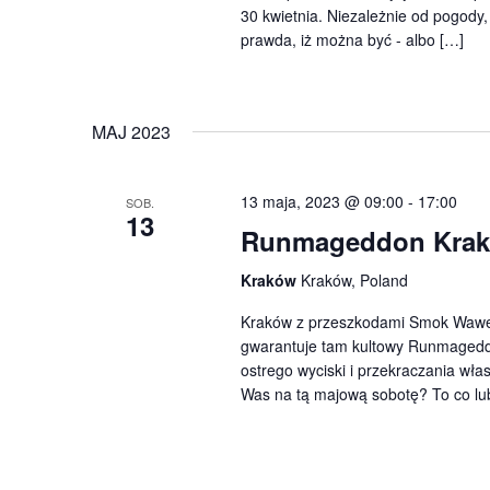
30 kwietnia. Niezależnie od pogody
prawda, iż można być - albo […]
MAJ 2023
13 maja, 2023 @ 09:00
-
17:00
SOB.
13
Runmageddon Kra
Kraków
Kraków, Poland
Kraków z przeszkodami Smok Wawel
gwarantuje tam kultowy Runmageddo
ostrego wyciski i przekraczania wł
Was na tą majową sobotę? To co lub