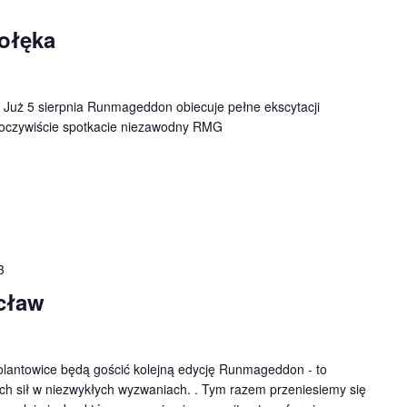
ołęka
 Już 5 sierpnia Runmageddon obiecuje pełne ekscytacji
e oczywiście spotkacie niezawodny RMG
3
cław
olantowice będą gościć kolejną edycję Runmageddon - to
ch sił w niezwykłych wyzwaniach. . Tym razem przeniesiemy się