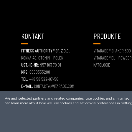
KONTAKT
PRODUKTE
FITNESS AUTHORITY® SP. Z O.O.
VITARADE® SHAKER 600
KONNA 40, OTOMIN – POLEN
VITARADE® EL - POWDER
UST.-ID-NR:
957 103 70 01
KATOLOGIE
KRS:
0000355208
TEL:
+48 58 522-07-56
E-MAIL:
CONTACT@VITARADE.COM
KONTAKT-FORMULAR
We and selected partners and related companies, use cookies and similar techno
can learn more about how we use cookies and set cookie preferences in Setting
2026
© COPYRIGHT
VITARADE®
– ALL RIGHTS RESERVED.