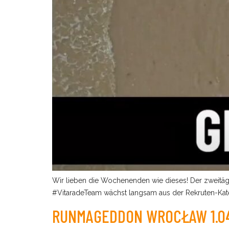
Wir lieben die Wochenenden wie dieses! Der zweitäg
#VitaradeTeam wächst langsam aus der Rekruten-Kate
RUNMAGEDDON WROCŁAW 1.04