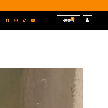
0
€
0,00