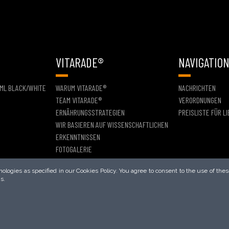
VITARADE®
NAVIGATIO
 ML BLACK/WHITE
WARUM VITARADE®
NACHRICHTEN
TEAM VITARADE®
VERORDNUNGEN
ERNÄHRUNGSSTRATEGIEN
PREISLISTE FÜR L
WIR BASIEREN AUF WISSENSCHAFTLICHEN
ERKENNTNISSEN
FOTOGALERIE
logies as specified in our Cookies Policy. You agree to consent to the use of thes
s.