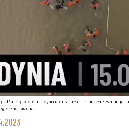
ige Runmageddon in Gdynia übertraf unsere kühnsten Erwartungen und
gorie heraus und […]
.2023