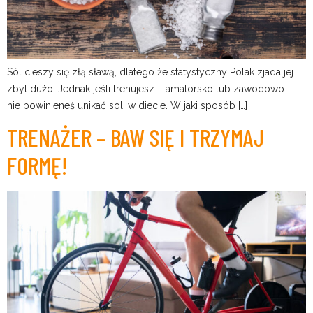
Sól cieszy się złą sławą, dlatego że statystyczny Polak zjada jej
zbyt dużo. Jednak jeśli trenujesz – amatorsko lub zawodowo –
nie powinieneś unikać soli w diecie. W jaki sposób […]
TRENAŻER – BAW SIĘ I TRZYMAJ
FORMĘ!