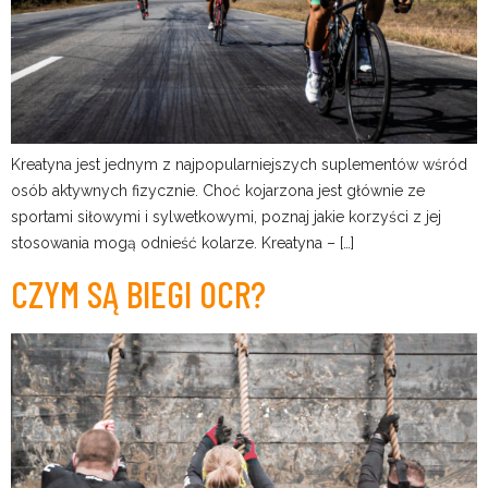
Kreatyna jest jednym z najpopularniejszych suplementów wśród
osób aktywnych fizycznie. Choć kojarzona jest głównie ze
sportami siłowymi i sylwetkowymi, poznaj jakie korzyści z jej
stosowania mogą odnieść kolarze. Kreatyna – […]
CZYM SĄ BIEGI OCR?