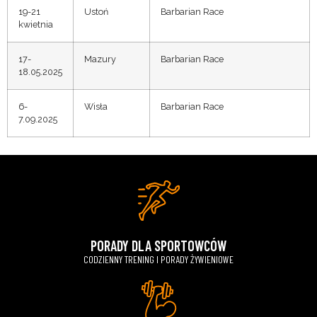
19-21
Ustoń
Barbarian Race
kwietnia
17-
Mazury
Barbarian Race
18.05.2025
6-
Wisła
Barbarian Race
7.09.2025
PORADY DLA SPORTOWCÓW
CODZIENNY TRENING I PORADY ŻYWIENIOWE