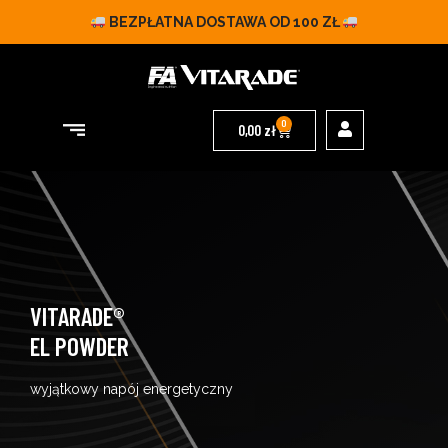
BEZPŁATNA DOSTAWA OD 100 ZŁ
0
0,00
zł
VITARADE®
EL POWDER
wyjątkowy napój energetyczny