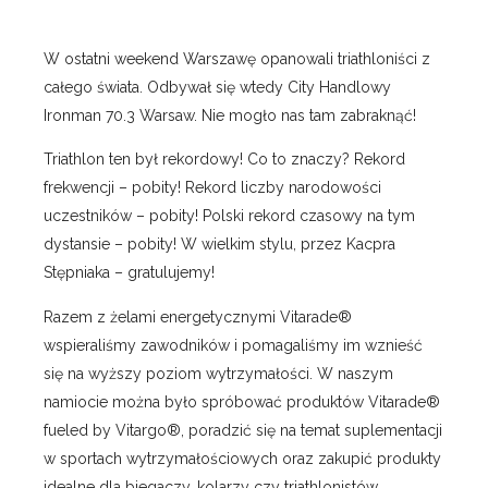
W ostatni weekend Warszawę opanowali triathloniści z
całego świata. Odbywał się wtedy City Handlowy
Ironman 70.3 Warsaw. Nie mogło nas tam zabraknąć!
Triathlon ten był rekordowy! Co to znaczy? Rekord
frekwencji – pobity! Rekord liczby narodowości
uczestników – pobity! Polski rekord czasowy na tym
dystansie – pobity! W wielkim stylu, przez Kacpra
Stępniaka – gratulujemy!
Razem z żelami energetycznymi Vitarade®
wspieraliśmy zawodników i pomagaliśmy im wznieść
się na wyższy poziom wytrzymałości. W naszym
namiocie można było spróbować produktów Vitarade®
fueled by Vitargo®, poradzić się na temat suplementacji
w sportach wytrzymałościowych oraz zakupić produkty
idealne dla biegaczy, kolarzy czy triathlonistów.