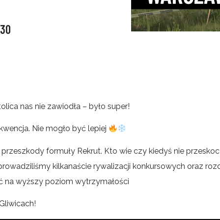
-30
ica nas nie zawiodła – było super!
ekwencja. Nie mogło być lepiej
i przeszkody formuły Rekrut. Kto wie czy kiedyś nie przes
wadziliśmy kilkanaście rywalizacji konkursowych oraz rozda
jść na wyższy poziom wytrzymałości
Gliwicach!