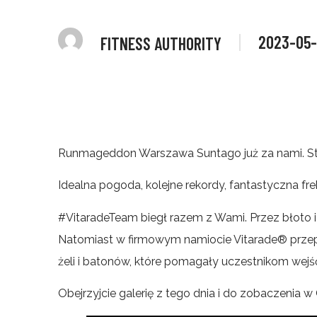
2023-05
FITNESS AUTHORITY
Runmageddon Warszawa Suntago już za nami. Stol
Idealna pogoda, kolejne rekordy, fantastyczna fr
#VitaradeTeam biegł razem z Wami. Przez błoto 
Natomiast w firmowym namiocie Vitarade® przepro
żeli i batonów, które pomagały uczestnikom we
Obejrzyjcie galerię z tego dnia i do zobaczenia w 