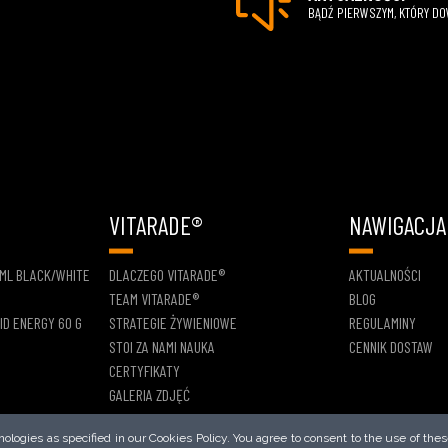
BĄDŹ PIERWSZYM, KTÓRY D
VITARADE®
NAWIGACJA
 ML BLACK/WHITE
DLACZEGO VITARADE®
AKTUALNOŚCI
TEAM VITARADE®
BLOG
ID ENERGY 60 G
STRATEGIE ŻYWIENIOWE
REGULAMINY
STOI ZA NAMI NAUKA
CENNIK DOSTAW
CERTYFIKATY
GALERIA ZDJĘĆ
logies as specified in our Cookies Policy. You agree to consent to the use of thes