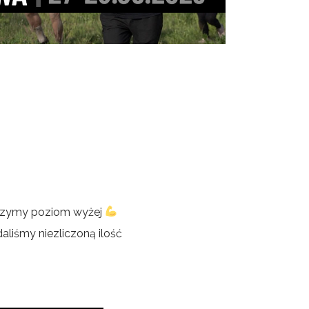
koczymy poziom wyżej
liśmy niezliczoną ilość