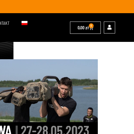
NTAKT
0
0,00
zł