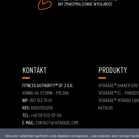
ABY ZMAKSYMALIZOWAĆ WYDAJNOŚĆ
KONTAKT
PRODUKTY
FITNESS AUTHORITY® SP. Z O.O.
VITARADE® SHAKER 600
KONNA 40, OTOMIN – POLSKA
VITARADE® EL - POWDER
NIP:
957 103 70 01
VITARADE® VITARGO LIQU
KRS:
0000355208
KATOLOG
TEL:
+48 58 522-07-56
E-MAIL:
CONTACT@VITARADE.COM
FORMULARZ KONTAKTOWY
We and selected partners and related companies, use cookies and similar techno