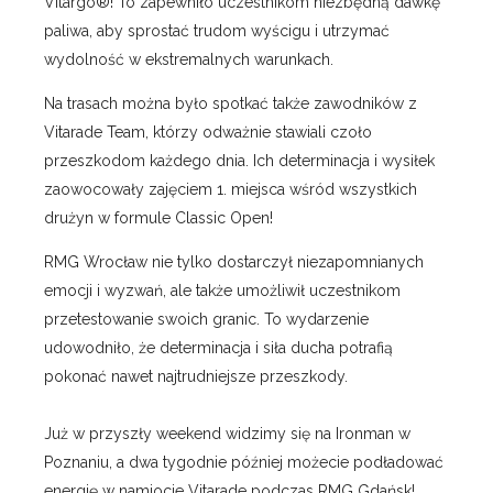
Vitargo®! To zapewniło uczestnikom niezbędną dawkę
paliwa, aby sprostać trudom wyścigu i utrzymać
wydolność w ekstremalnych warunkach.
Na trasach można było spotkać także zawodników z
Vitarade Team, którzy odważnie stawiali czoło
przeszkodom każdego dnia. Ich determinacja i wysiłek
zaowocowały zajęciem 1. miejsca wśród wszystkich
drużyn w formule Classic Open!
RMG Wrocław nie tylko dostarczył niezapomnianych
emocji i wyzwań, ale także umożliwił uczestnikom
przetestowanie swoich granic. To wydarzenie
udowodniło, że determinacja i siła ducha potrafią
pokonać nawet najtrudniejsze przeszkody.
Już w przyszły weekend widzimy się na Ironman w
Poznaniu, a dwa tygodnie później możecie podładować
energię w namiocie Vitarade podczas RMG Gdańsk!