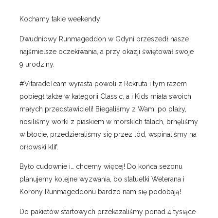
Kochamy takie weekendy!
Dwudniowy Runmageddon w Gdyni przeszedł nasze
najśmielsze oczekiwania, a przy okazji świętował swoje
9 urodziny.
#VitaradeTeam wyrasta powoli z Rekruta i tym razem
pobiegł także w kategorii Classic, a i Kids miała swoich
małych przedstawicieli! Biegaliśmy z Wami po plaży,
nosiliśmy worki z piaskiem w morskich falach, brnęliśmy
w błocie, przedzieraliśmy się przez lód, wspinaliśmy na
orłowski klif.
Było cudownie i… chcemy więcej! Do końca sezonu
planujemy kolejne wyzwania, bo statuetki Weterana i
Korony Runmageddonu bardzo nam się podobają!
Do pakietów startowych przekazaliśmy ponad 4 tysiące