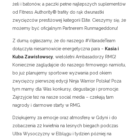
żeli i batonów, a paczki pełne najlepszych suplementów
od Fitness Authority® trafiły do rąk dwunastki
zwycięzców prestiżowej kategorii Elite. Cieszymy się, że
możemy być oficjalnym Partnerem Runmageddonu!
Z dumą ogłaszamy, że do naszego #VitaradeTeam
dołączyła niesamowicie energetyczna para –
Kasia i
Kuba Zawistowscy
, wieloletni Ambasadorzy RMG!
Koniecznie zaglądajcie do naszego firmowego namiotu,
bo już planujemy sportowe wyzwania pod okiem
zwycięzcy pierwszej edycji Ninja Warrior Polska! Poza
tym mamy dla Was konkursy, degustacje i promocje.
Zajrzyjcie też na nasze social media – czekają tam
nagrody i darmowe starty w RMG.
Dziękujemy za emocje oraz atmosferę w Gdyni i do
zobaczenia 22 kwietnia na leśnych biegach podczas
Ultra Wysoczyzny w Elblągu i tydzień później na