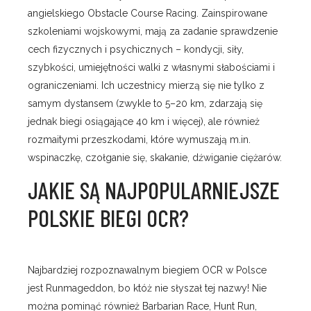
angielskiego Obstacle Course Racing. Zainspirowane
szkoleniami wojskowymi, mają za zadanie sprawdzenie
cech fizycznych i psychicznych – kondycji, siły,
szybkości, umiejętności walki z własnymi słabościami i
ograniczeniami. Ich uczestnicy mierzą się nie tylko z
samym dystansem (zwykle to 5–20 km, zdarzają się
jednak biegi osiągające 40 km i więcej), ale również
rozmaitymi przeszkodami, które wymuszają m.in.
wspinaczkę, czołganie się, skakanie, dźwiganie ciężarów.
JAKIE SĄ NAJPOPULARNIEJSZE
POLSKIE BIEGI OCR?
Najbardziej rozpoznawalnym biegiem OCR w Polsce
jest Runmageddon, bo któż nie słyszał tej nazwy! Nie
można pominąć również Barbarian Race, Hunt Run,