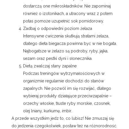
dostarczą one mikroskładników. Nie zapominaj
również o izotonikach, a utracony wraz z potem
potas pomoże uzupełnić sok pomidorowy.
Zadbaj o odpowiedni poziom żelaza
Intensywne ćwiczenia skutkują stratami żelaza,
dlatego dieta biegacza powinna być w nie bogata.
Najbogatsze w żelazo są podroby, ryby, jajka,
sezam oraz pestki dyni i słonecznika.
Dietą zwalczaj stany zapalne
Podczas treningów wytrzymałościowych w
organizmie regularnie dochodzi do stanów
zapalnych. Nie pozwól im się rozwijać, dlatego
wybieraj produkty działające przeciwzapalnie –
orzechy włoskie, tłuste ryby morskie, czosnek,
olej lniany, kurkumę, imbir.
A przede wszystkim jedz to, co lubisz! Nie zmuszaj się
do jedzenia czegokolwiek, postaw też na różnorodność.