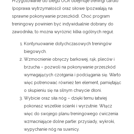
Przygotowanie do biegu OCR obejmuje treningi cardio
(poprawa wytrzymałości) oraz siłowe (pozwalają na
sprawne pokonywanie przeszkód). Choć program
treningowy powinien być indywidualnie dobrany do
zawodnika, to można wyróżnić kilka ogólnych reguł.
Kontynuowanie dotychczasowych treningów
biegowych.
Wzmocnienie obręczy barkowej, rąk, pleców i
brzucha – pozwoli na pokonywanie przeszkód
wymagających czołgania i podciągania się. Warto
więc potrenować również ten element, pamiętając
o skupieniu się na silnym chwycie dłoni.
Wybicie oraz siła nóg – dzięki temu łatwiej
pokonasz wszelkie ścianki i wyrzutnie. Włącz
więc do swojego planu treningowego ćwiczenia
wzmacniające dolne partie: przysiady, wykroki,
wypychanie nóg na suwnicy.