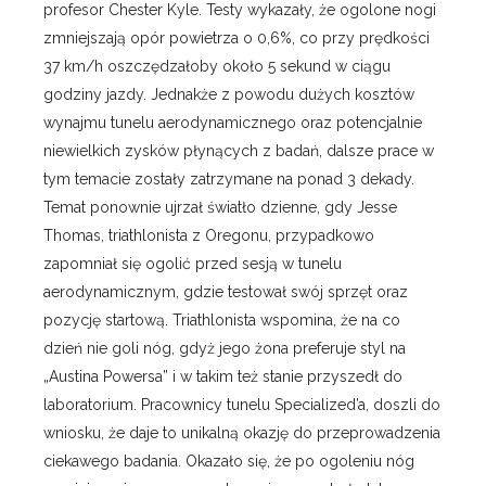
profesor Chester Kyle. Testy wykazały, że ogolone nogi
zmniejszają opór powietrza o 0,6%, co przy prędkości
37 km/h oszczędzałoby około 5 sekund w ciągu
godziny jazdy. Jednakże z powodu dużych kosztów
wynajmu tunelu aerodynamicznego oraz potencjalnie
niewielkich zysków płynących z badań, dalsze prace w
tym temacie zostały zatrzymane na ponad 3 dekady.
Temat ponownie ujrzał światło dzienne, gdy Jesse
Thomas, triathlonista z Oregonu, przypadkowo
zapomniał się ogolić przed sesją w tunelu
aerodynamicznym, gdzie testował swój sprzęt oraz
pozycję startową. Triathlonista wspomina, że na co
dzień nie goli nóg, gdyż jego żona preferuje styl na
„Austina Powersa” i w takim też stanie przyszedł do
laboratorium. Pracownicy tunelu Specialized’a, doszli do
wniosku, że daje to unikalną okazję do przeprowadzenia
ciekawego badania. Okazało się, że po ogoleniu nóg