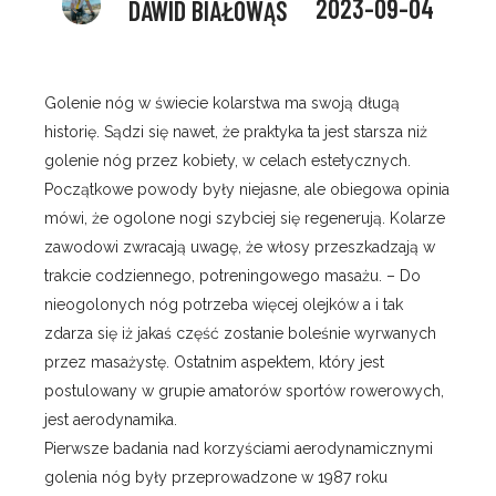
2023-09-04
DAWID BIAŁOWĄS
Golenie nóg w świecie kolarstwa ma swoją długą
historię. Sądzi się nawet, że praktyka ta jest starsza niż
golenie nóg przez kobiety, w celach estetycznych.
Początkowe powody były niejasne, ale obiegowa opinia
mówi, że ogolone nogi szybciej się regenerują. Kolarze
zawodowi zwracają uwagę, że włosy przeszkadzają w
trakcie codziennego, potreningowego masażu. – Do
nieogolonych nóg potrzeba więcej olejków a i tak
zdarza się iż jakaś część zostanie boleśnie wyrwanych
przez masażystę. Ostatnim aspektem, który jest
postulowany w grupie amatorów sportów rowerowych,
jest aerodynamika.
Pierwsze badania nad korzyściami aerodynamicznymi
golenia nóg były przeprowadzone w 1987 roku