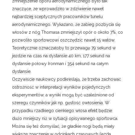
zmniejszenie oporu aerodynamicznego było tak
znaczące, że wprowadziło w zdziwienie nawet
najbardziej sceptycznych pracowników tunelu
aerodynamicznego. Wykazano, że zabieg pozbycia się
włosów z nóg Thomasa zmniejszył opór o około 7%, co
pozwoliło sportowcowi oszczędzić nawet 15 watów.
Teoretycznie oznaczałoby to przewagę 79 sekund w
jeździe na czas na dystansie 40 km, 177 sekund na
dystansie połowy Ironman i 354 sekund na całym
dystansie.
Oczywiście naukowcy podkreślają, że trzeba zachować
ostrożność w interpretacji wyników pojedynczych
eksperymentów, a wyniki mogą być uzależnione od
szeregu czynników jak np. gęstość owłosienia. W
przypadku rzadkiego cienkiego włosa efekt będzie
dużo mniejszy niż w sytuacji opisywanego sportowca.
Można się też domyślać, że gładkie nogi będą miały
większe znaczenie w odcinkach czasowych (jazda