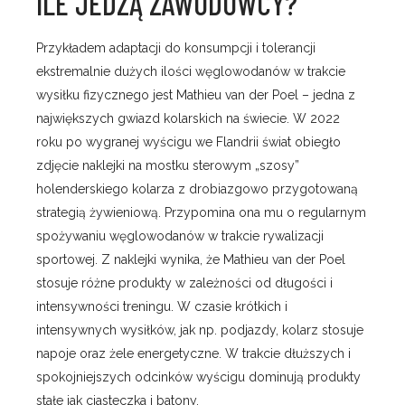
ILE JEDZĄ ZAWODOWCY?
Przykładem adaptacji do konsumpcji i tolerancji
ekstremalnie dużych ilości węglowodanów w trakcie
wysiłku fizycznego jest Mathieu van der Poel – jedna z
największych gwiazd kolarskich na świecie. W 2022
roku po wygranej wyścigu we Flandrii świat obiegło
zdjęcie naklejki na mostku sterowym „szosy”
holenderskiego kolarza z drobiazgowo przygotowaną
strategią żywieniową. Przypomina ona mu o regularnym
spożywaniu węglowodanów w trakcie rywalizacji
sportowej. Z naklejki wynika, że Mathieu van der Poel
stosuje różne produkty w zależności od długości i
intensywności treningu. W czasie krótkich i
intensywnych wysiłków, jak np. podjazdy, kolarz stosuje
napoje oraz żele energetyczne. W trakcie dłuższych i
spokojniejszych odcinków wyścigu dominują produkty
stałe jak ciasteczka i batony.