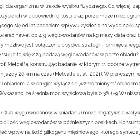
 dla organizmu w trakcie wysiłku fizycznego. Co więcej, za
spożycie ich w odpowiedniej ilości oraz porze może mieć og
jącego się od lat badaniem wpływu żywienia na wydolność s
awierać nawet do 4 g węglowodanów na kg masy ciała oraz 
e, czy możliwe jest połączenie obydwu strategii – ominięcia 
mpensując to większą podażą węglowodanów w porze obiadu?
of. Metcalfa, konstruując badanie, w którym 11 dobrze wytr
azdy 20 km na czas (Metcalfe et al., 2021). W pierwszym
 i obiadem, a w drugim wyłącznie „wzmocnionym” obiadem ta
kazano, że średnia moc wyjściowa była o 3% (~9 W) niżs
iadań (lub węglowodanów w śniadaniu) może negatywnie wpł
drobić ilość węglowodanów w późniejszych posiłkach. Kons
eć wpływ na ilość glikogenu mięśniowego, którego synteza