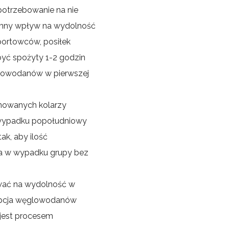
potrzebowanie na nie
romny wpływ na wydolność
portowców, posiłek
być spożyty 1-2 godzin
węglowodanów w pierwszej
enowanych kolarzy
 wypadku popołudniowy
k, aby ilość
za w wypadku grupy bez
ywać na wydolność w
umpcja węglowodanów
 jest procesem