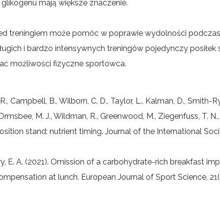
 glikogenu mają większe znaczenie.
 treningiem może pomóc w poprawie wydolności podczas
ługich i bardzo intensywnych treningów pojedynczy posiłek 
ć możliwości fizyczne sportowca.
 R., Campbell, B., Wilborn, C. D., Taylor, L., Kalman, D., Smith-Rya
, Ormsbee, M. J., Wildman, R., Greenwood, M., Ziegenfuss, T. N.,
position stand: nutrient timing. Journal of the International Soc
y, E. A. (2021). Omission of a carbohydrate-rich breakfast im
mpensation at lunch. European Journal of Sport Science, 21(7