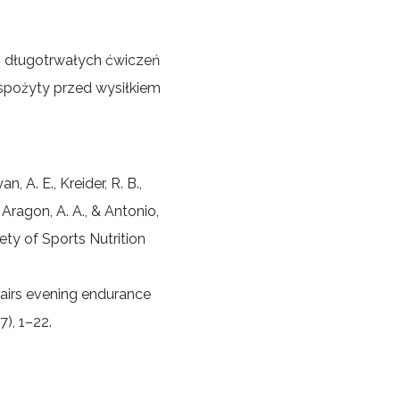
 długotrwałych ćwiczeń
spożyty przed wysiłkiem
n, A. E., Kreider, R. B.,
 Aragon, A. A., & Antonio,
iety of Sports Nutrition
pairs evening endurance
), 1–22.