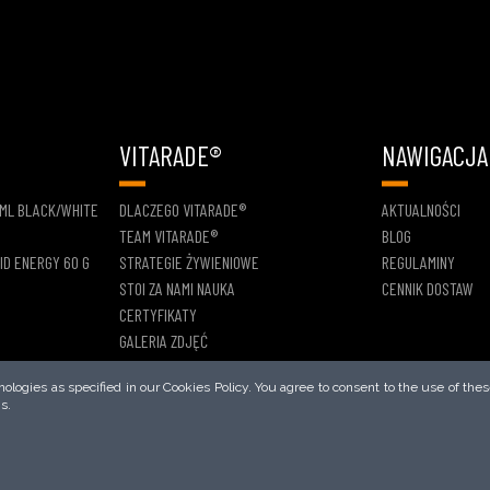
VITARADE®
NAWIGACJA
 ML BLACK/WHITE
DLACZEGO VITARADE®
AKTUALNOŚCI
TEAM VITARADE®
BLOG
ID ENERGY 60 G
STRATEGIE ŻYWIENIOWE
REGULAMINY
STOI ZA NAMI NAUKA
CENNIK DOSTAW
CERTYFIKATY
GALERIA ZDJĘĆ
logies as specified in our Cookies Policy. You agree to consent to the use of thes
s.