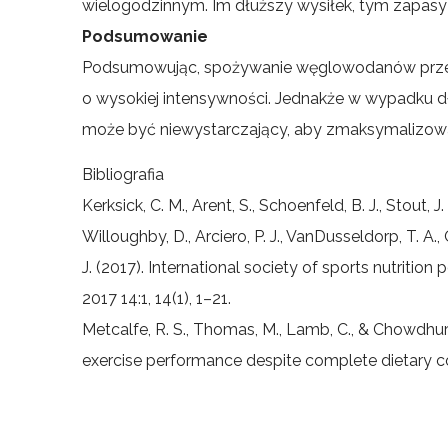
wielogodzinnym. Im dłuższy wysiłek, tym zapasy
Podsumowanie
Podsumowując, spożywanie węglowodanów przed
o wysokiej intensywności. Jednakże w wypadku d
może być niewystarczający, aby zmaksymalizowa
Bibliografia
Kerksick, C. M., Arent, S., Schoenfeld, B. J., Stout, J.
Willoughby, D., Arciero, P. J., VanDusseldorp, T. A.
J. (2017). International society of sports nutrition 
2017 14:1, 14(1), 1–21.
Metcalfe, R. S., Thomas, M., Lamb, C., & Chowdhur
exercise performance despite complete dietary co