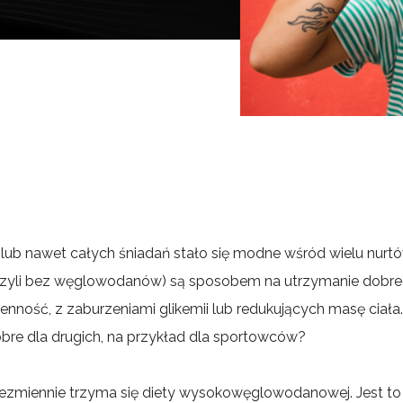
ub nawet całych śniadań stało się modne wśród wielu nurt
(czyli bez węglowodanów) są sposobem na utrzymanie dobreg
nność, z zaburzeniami glikemii lub redukujących masę ciała. P
bre dla drugich, na przykład dla sportowców?
iezmiennie trzyma się diety wysokowęglowodanowej. Jest to