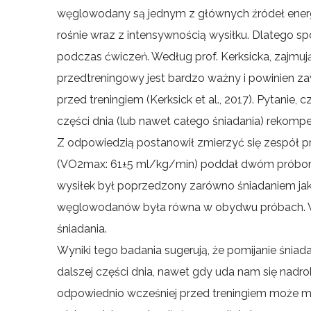
węglowodany są jednym z głównych źródeł energii
rośnie wraz z intensywnością wysiłku. Dlatego 
podczas ćwiczeń. Według prof. Kerksicka, zajmu
przedtreningowy jest bardzo ważny i powinien z
przed treningiem (Kerksick et al., 2017). Pytani
części dnia (lub nawet całego śniadania) reko
Z odpowiedzią postanowił zmierzyć się zespół pr
(VO2max: 61±5 ml/kg/min) poddał dwóm próbom j
wysiłek był poprzedzony zarówno śniadaniem jak
węglowodanów była równa w obydwu próbach. Wy
śniadania.
Wyniki tego badania sugerują, że pomijanie śn
dalszej części dnia, nawet gdy uda nam się na
odpowiednio wcześniej przed treningiem może mi