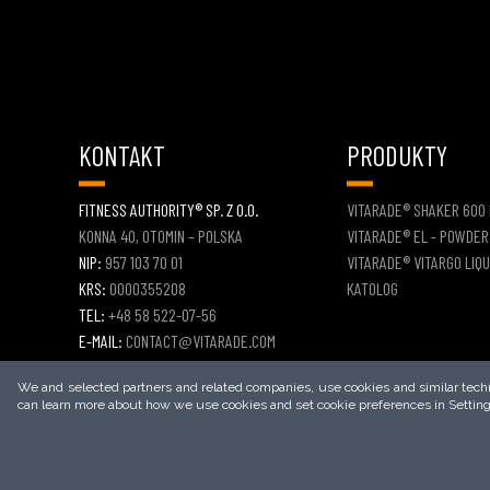
KONTAKT
PRODUKTY
FITNESS AUTHORITY® SP. Z O.O.
VITARADE® SHAKER 600
KONNA 40, OTOMIN – POLSKA
VITARADE® EL - POWDER
NIP:
957 103 70 01
VITARADE® VITARGO LIQU
KRS:
0000355208
KATOLOG
TEL:
+48 58 522-07-56
E-MAIL:
CONTACT@VITARADE.COM
FORMULARZ KONTAKTOWY
We and selected partners and related companies, use cookies and similar techno
can learn more about how we use cookies and set cookie preferences in Setting
2026
© COPYRIGHT
VITARADE®
– ALL RIGHTS RESERVED.