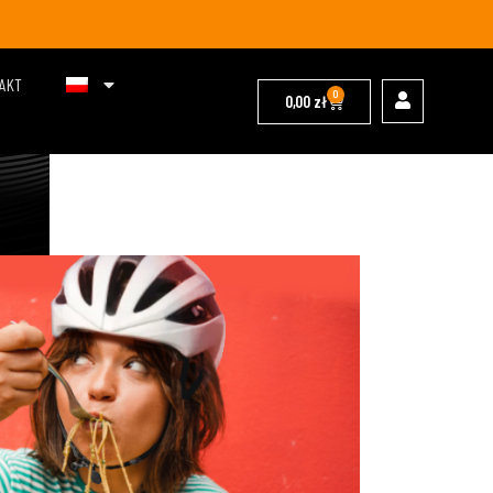
AKT
0
0,00
zł