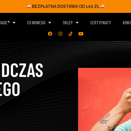
BEZPŁATNA DOSTAWA OD 100 ZŁ
ARADE®
CO NOWEGO
SKLEP
CERTYFIKATY
KONT
ODCZAS
EGO