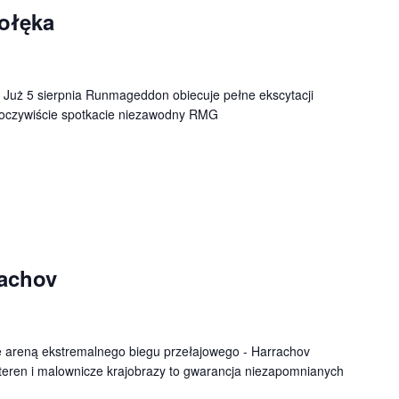
ołęka
 Już 5 sierpnia Runmageddon obiecuje pełne ekscytacji
e oczywiście spotkacie niezawodny RMG
achov
ię areną ekstremalnego biegu przełajowego - Harrachov
eren i malownicze krajobrazy to gwarancja niezapomnianych