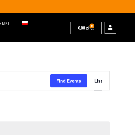
NTAKT
0
0,00
zł
Event
Find Events
List
Views
Navigation