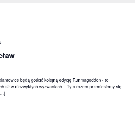
3
cław
olantowice będą gościć kolejną edycję Runmageddon - to
ch sił w niezwykłych wyzwaniach. . Tym razem przeniesiemy się
[…]