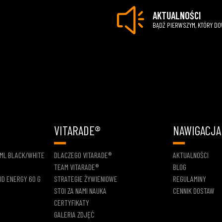
AKTUALNOŚCI
BĄDŹ PIERWSZYM, KTÓRY D
VITARADE®
NAWIGACJA
 ML BLACK/WHITE
DLACZEGO VITARADE®
AKTUALNOŚCI
TEAM VITARADE®
BLOG
ID ENERGY 60 G
STRATEGIE ŻYWIENIOWE
REGULAMINY
STOI ZA NAMI NAUKA
CENNIK DOSTAW
CERTYFIKATY
GALERIA ZDJĘĆ