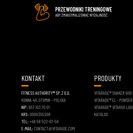
PRZEWODNIKI TRENINGOWE
ABY ZMAKSYMALIZOWAĆ WYDAJNOŚĆ
KONTAKT
PRODUKTY
FITNESS AUTHORITY® SP. Z O.O.
VITARADE® SHAKER 600
KONNA 40, OTOMIN – POLSKA
VITARADE® EL - POWDER
NIP:
957 103 70 01
VITARADE® VITARGO LIQU
KRS:
0000355208
KATOLOG
TEL:
+48 58 522-07-56
E-MAIL:
CONTACT@VITARADE.COM