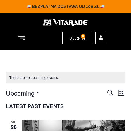
BEZPŁATNA DOSTAWA OD 100 ZŁ
0
0,00
zł
There are no upcoming events.
EVENT
Eve
Upcoming
Search
List
Vie
Select
SEARC
date.
LATEST PAST EVENTS
Navi
AND
SIE
26
VIEWS