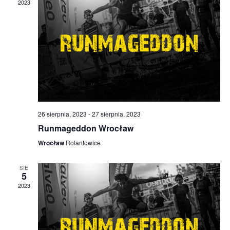
2023
NAVIGA
26 sierpnia, 2023
-
27 sierpnia, 2023
Runmageddon Wrocław
Wrocław
Rolantowice
SIE
5
2023