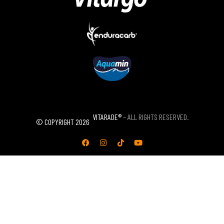
We and selected partners and related companies, use cookies and similar
technologies as specified in our Cookies Policy. You agree to consent to the
use of these technologies by clicking Accept, or by continuing to browse this
website. You can learn more about how we use cookies and set cookie
preferences in Settings.
VITARADE®
– ALL RIGHTS RESERVED.
2026
© COPYRIGHT
Reject cookies
Cookie settings
Accept cookies