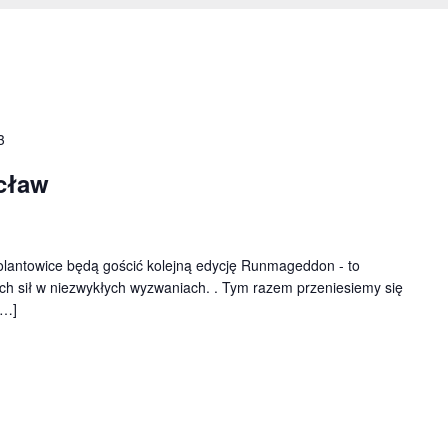
3
cław
olantowice będą gościć kolejną edycję Runmageddon - to
ch sił w niezwykłych wyzwaniach. . Tym razem przeniesiemy się
[…]