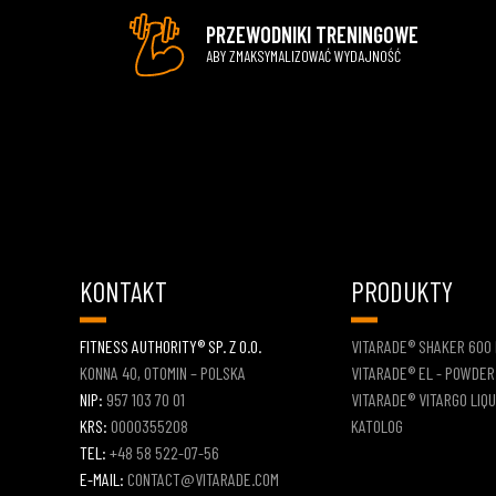
PRZEWODNIKI TRENINGOWE
ABY ZMAKSYMALIZOWAĆ WYDAJNOŚĆ
KONTAKT
PRODUKTY
FITNESS AUTHORITY® SP. Z O.O.
VITARADE® SHAKER 600
KONNA 40, OTOMIN – POLSKA
VITARADE® EL - POWDER
NIP:
957 103 70 01
VITARADE® VITARGO LIQU
KRS:
0000355208
KATOLOG
TEL:
+48 58 522-07-56
E-MAIL:
CONTACT@VITARADE.COM