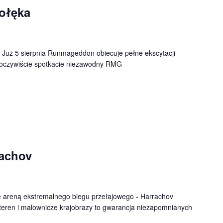
ołęka
 Już 5 sierpnia Runmageddon obiecuje pełne ekscytacji
e oczywiście spotkacie niezawodny RMG
achov
ię areną ekstremalnego biegu przełajowego - Harrachov
eren i malownicze krajobrazy to gwarancja niezapomnianych