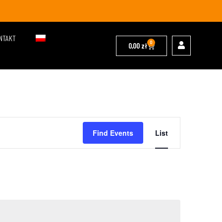
NTAKT
0
0,00
zł
Event
Find Events
List
Views
Navigation