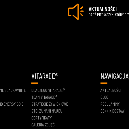
AKTUALNOŚCI
BĄDŹ PIERWSZYM, KTÓRY D
VITARADE®
NAWIGACJA
 ML BLACK/WHITE
DLACZEGO VITARADE®
AKTUALNOŚCI
TEAM VITARADE®
BLOG
ID ENERGY 60 G
STRATEGIE ŻYWIENIOWE
REGULAMINY
STOI ZA NAMI NAUKA
CENNIK DOSTAW
CERTYFIKATY
GALERIA ZDJĘĆ