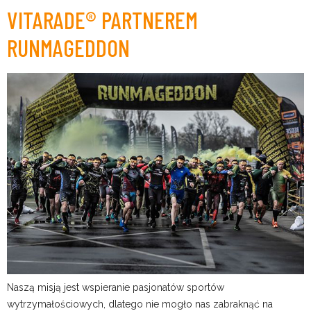
VITARADE® PARTNEREM
RUNMAGEDDON
Naszą misją jest wspieranie pasjonatów sportów
wytrzymałościowych, dlatego nie mogło nas zabraknąć na