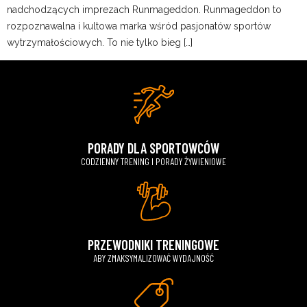
nadchodzących imprezach Runmageddon. Runmageddon to
rozpoznawalna i kultowa marka wśród pasjonatów sportów
wytrzymałościowych. To nie tylko bieg […]
PORADY DLA SPORTOWCÓW
CODZIENNY TRENING I PORADY ŻYWIENIOWE
PRZEWODNIKI TRENINGOWE
ABY ZMAKSYMALIZOWAĆ WYDAJNOŚĆ