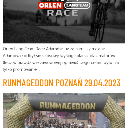
Orlen Lang Team Race Arłamów już za nami. 27 maja w
Arłamowie odbył się szosowy wyścig kolarski dla amatorów
(lecz w prawdziwie zawodowej oprawie). Jego celem było nie
tylko promowanie […]
RUNMAGEDDON POZNAŃ 29.04.2023